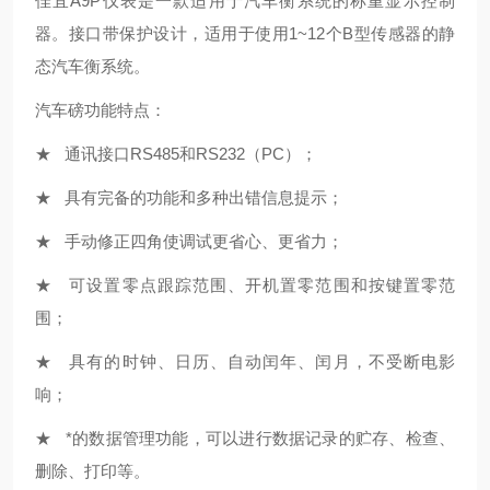
佳宜A9P仪表是一款适用于汽车衡系统的称重显示控制
器。接口带保护设计，适用于使用1~12个B型传感器的静
态汽车衡系统。
汽车磅功能特点：
★ 通讯接口RS485和RS232（PC）；
★ 具有完备的功能和多种出错信息提示；
★ 手动修正四角使调试更省心、更省力；
★ 可设置零点跟踪范围、开机置零范围和按键置零范
围；
★ 具有的时钟、日历、自动闰年、闰月，不受断电影
响；
★ *的数据管理功能，可以进行数据记录的贮存、检查、
删除、打印等。