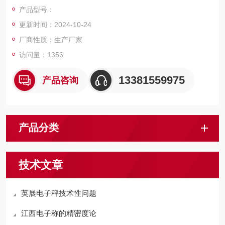
5-40mm，引坡300mm。碳钢秤台表面喷砂烤漆处理，不锈钢秤
产品型号：
台表面抛光拉丝。产品美观，结构坚固，称量迅速，读字直观，
更新时间：2024-10-24
性能稳定可靠，操作简便，移动灵活。
厂商性质：生产厂家
访问量：1356
13381559975
产品咨询
产品分类
技术文章
英展电子秤技术性问题
江西电子称的精密度论