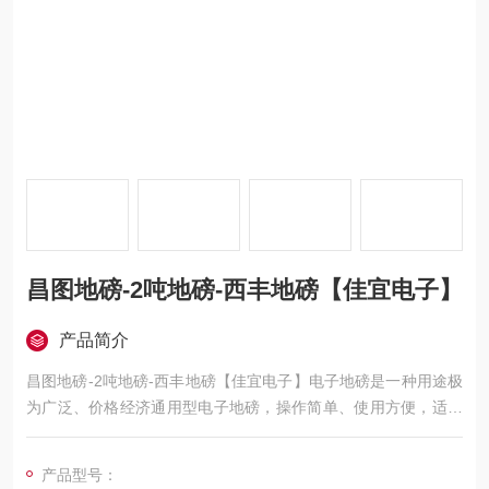
昌图地磅-2吨地磅-西丰地磅【佳宜电子】
产品简介
昌图地磅-2吨地磅-西丰地磅【佳宜电子】电子地磅是一种用途极
为广泛、价格经济通用型电子地磅，操作简单、使用方便，适用
于工厂、车站、港口、仓库、矿山，石油化工、及各类大宗货物
称量的行业部门，是一款比较良好的电子地磅。
产品型号：