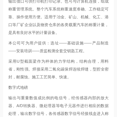
输出借口可供打印机打印记录。也可与计算机连接，组成
称重管理系统。整个汽车系统称重速度准确、工作稳定可
靠、操作使用方便。适用于冶金、矿山、机械、化工、港
口等厂矿企业以及物资仓库的各类载重汽车的称重计量，
是具有良好水平的计量设备。
本公司可为用户提供：选址——基础设施——产品制造
——安装培训——质监检测全套交钥匙工程。
采用U型截面梁作为秤体的力学结构，结构合理，用料
省，刚性强。焊接采用二氧化碳保焊连续焊缝，型腔全密
封，耐腐蚀。施工工艺简单、快速。
数字式地磅
输出与重量数值成比例的电信号，经传感器内部的放大
器、A/D转换器、微处理器等电子元器件进行相应的数据
处理，输出数字信号，各传感器数字信号经接线盒进入称